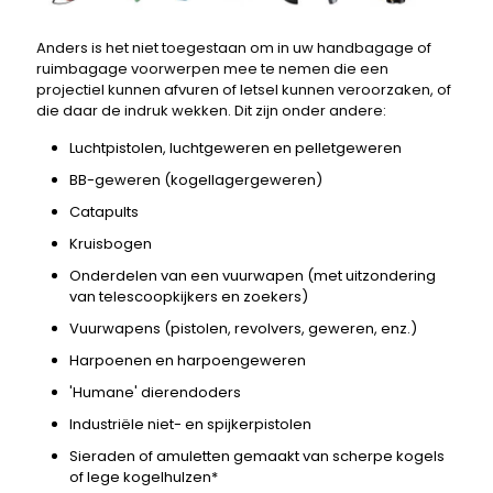
Anders is het niet toegestaan ​​om in uw handbagage of
ruimbagage voorwerpen mee te nemen die een
projectiel kunnen afvuren of letsel kunnen veroorzaken, of
die daar de indruk wekken. Dit zijn onder andere:
Luchtpistolen, luchtgeweren en pelletgeweren
BB-geweren (kogellagergeweren)
Catapults
Kruisbogen
Onderdelen van een vuurwapen (met uitzondering
van telescoopkijkers en zoekers)
Vuurwapens (pistolen, revolvers, geweren, enz.)
Harpoenen en harpoengeweren
'Humane' dierendoders
Industriële niet- en spijkerpistolen
Sieraden of amuletten gemaakt van scherpe kogels
of lege kogelhulzen*