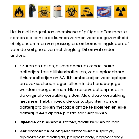
Het is niet toegestaan ​​chemische of giftige stoffen mee te
nemen die een risico kunnen vormen voor de gezondheid
of eigendommen van passagiers en bemanningsleden, of
voor de veiligheid van het vliegtuig. Dit omvat onder
andere:
• Zuren en basen, bijvoorbeeld lekkende ‘natte’
batterijen. Losse lithiumbatterijen, zoals oplaadbare
lithiumbatterijen en AA-lithiumbatterijen voor laptops
en dvd-spelers, mogen alleen in de handbagage
worden meegenomen. Elke reservebatterij moet in
de originele verpakking zitten. Als u deze verpakking
niet meer hebt, moet u de contactpunten van de
batterij afplakken met tape om ze te isoleren en elke
batterij in een aparte plastic zak verpakken.
Bijtende of blekende stoffen, zoals kwik en chloor.
Verlammende of ongeschikt makende sprays,
bijvoorbeeld traangas, pepperspray, pepperspray