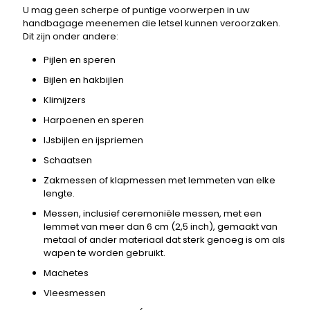
U mag geen scherpe of puntige voorwerpen in uw
handbagage meenemen die letsel kunnen veroorzaken.
Dit zijn onder andere:
Pijlen en speren
Bijlen en hakbijlen
Klimijzers
Harpoenen en speren
IJsbijlen en ijspriemen
Schaatsen
Zakmessen of klapmessen met lemmeten van elke
lengte.
Messen, inclusief ceremoniële messen, met een
lemmet van meer dan 6 cm (2,5 inch), gemaakt van
metaal of ander materiaal dat sterk genoeg is om als
wapen te worden gebruikt.
Machetes
Vleesmessen