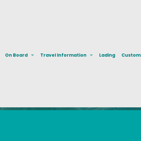
On Board
Travel Information
Lading
Custome