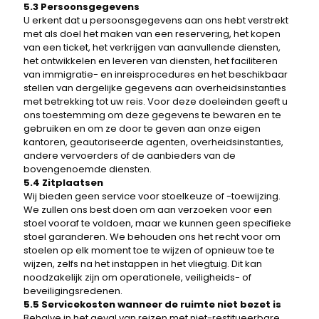
5.3 Persoonsgegevens
U erkent dat u persoonsgegevens aan ons hebt verstrekt
met als doel het maken van een reservering, het kopen
van een ticket, het verkrijgen van aanvullende diensten,
het ontwikkelen en leveren van diensten, het faciliteren
van immigratie- en inreisprocedures en het beschikbaar
stellen van dergelijke gegevens aan overheidsinstanties
met betrekking tot uw reis. Voor deze doeleinden geeft u
ons toestemming om deze gegevens te bewaren en te
gebruiken en om ze door te geven aan onze eigen
kantoren, geautoriseerde agenten, overheidsinstanties,
andere vervoerders of de aanbieders van de
bovengenoemde diensten.
5.4 Zitplaatsen
Wij bieden geen service voor stoelkeuze of -toewijzing.
We zullen ons best doen om aan verzoeken voor een
stoel vooraf te voldoen, maar we kunnen geen specifieke
stoel garanderen. We behouden ons het recht voor om
stoelen op elk moment toe te wijzen of opnieuw toe te
wijzen, zelfs na het instappen in het vliegtuig. Dit kan
noodzakelijk zijn om operationele, veiligheids- of
beveiligingsredenen.
5.5 Servicekosten wanneer de ruimte niet bezet is
Behalve in het geval van reizen met niet-restitueerbare