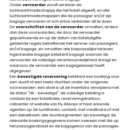
Onder
vervoerder
wordt verstaan ​​de
luchtvaartmaatschappij die het ticket uitgeeft, en alle
luchtvaartmaatschappijen die de passagier en/of zijn
bagage vervoeren of zich ertoe verbinden dit te doen.
De
voorschriften van de vervoerder
omvatten, anders
dan deze voorwaarden, de door de vervoerder
gepubliceerde en op de datum van ticketuitgifte
geldende regels betreffende het vervoer van passagiers
en/of bagage, en omvatten alle toepasselijke tarieven.
Ingecheckte bagage betekent bagage waarvan de
vervoerder de volledige verantwoordelijkheid draagt ​​en
waarvoor de vervoerder een bagagebewijs heeft
afgegeven.
Een
bevestigde reservering
betekent een boeking voor
een vlucht of een reeks vluchten onder de volgende
voorwaarden: een stoel is uit de inventaris verwijderd met
de status "HK - bevestigd"; de volledige betaling is
voldaan bij een ticketbalie, reserveringskantoor,
callcenter of website van Fly Allways of haar erkende
agenten op de luchthaven, contant, met creditcard of met
een debetkaart; alle vluchtsegmenten zijn bevestigd; de
relevante boekingsgegevens komen overeen met die op
het passagiersticket en de bagagebon van de passagier;