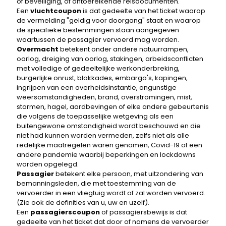
of beveiliging, of ontoereikende reisdocumenten.
Een
vluchtcoupon
is dat gedeelte van het ticket waarop
de vermelding "geldig voor doorgang" staat en waarop
de specifieke bestemmingen staan ​​aangegeven
waartussen de passagier vervoerd mag worden.
Overmacht
betekent onder andere natuurrampen,
oorlog, dreiging van oorlog, stakingen, arbeidsconflicten
met volledige of gedeeltelijke werkonderbreking,
burgerlijke onrust, blokkades, embargo's, kapingen,
ingrijpen van een overheidsinstantie, ongunstige
weersomstandigheden, brand, overstromingen, mist,
stormen, hagel, aardbevingen of elke andere gebeurtenis
die volgens de toepasselijke wetgeving als een
buitengewone omstandigheid wordt beschouwd en die
niet had kunnen worden vermeden, zelfs niet als alle
redelijke maatregelen waren genomen, Covid-19 of een
andere pandemie waarbij beperkingen en lockdowns
worden opgelegd.
Passagier
betekent elke persoon, met uitzondering van
bemanningsleden, die met toestemming van de
vervoerder in een vliegtuig wordt of zal worden vervoerd.
(Zie ook de definities van u, uw en uzelf).
Een
passagierscoupon
of passagiersbewijs is dat
gedeelte van het ticket dat door of namens de vervoerder