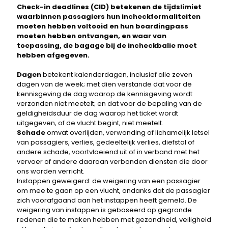
Check-in deadlines (CID) betekenen de tijdslimiet
waarbinnen passagiers hun incheckformaliteiten
moeten hebben voltooid en hun boardingpass
moeten hebben ontvangen, en waar van
toepassing, de bagage bij de incheckbalie moet
hebben afgegeven.
Dagen
betekent kalenderdagen, inclusief alle zeven
dagen van de week; met dien verstande dat voor de
kennisgeving de dag waarop de kennisgeving wordt
verzonden niet meetelt; en dat voor de bepaling van de
geldigheidsduur de dag waarop het ticket wordt
uitgegeven, of de vlucht begint, niet meetelt.
Schade
omvat overlijden, verwonding of lichamelijk letsel
van passagiers, verlies, gedeeltelijk verlies, diefstal of
andere schade, voortvloeiend uit of in verband met het
vervoer of andere daaraan verbonden diensten die door
ons worden verricht.
Instappen geweigerd: de weigering van een passagier
om mee te gaan op een vlucht, ondanks dat de passagier
zich voorafgaand aan het instappen heeft gemeld. De
weigering van instappen is gebaseerd op gegronde
redenen die te maken hebben met gezondheid, veiligheid