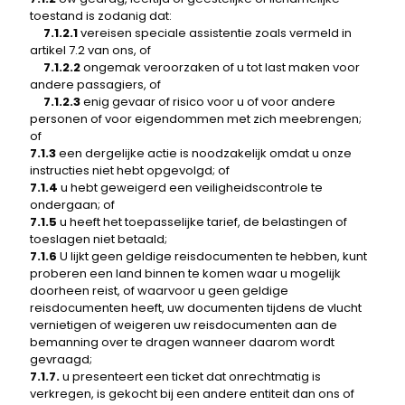
toestand is zodanig dat:
7.1.2.1
vereisen speciale assistentie zoals vermeld in
artikel 7.2 van ons, of
7.1.2.2
ongemak veroorzaken of u tot last maken voor
andere passagiers, of
7.1.2.3
enig gevaar of risico voor u of voor andere
personen of voor eigendommen met zich meebrengen;
of
7.1.3
een dergelijke actie is noodzakelijk omdat u onze
instructies niet hebt opgevolgd; of
7.1.4
u hebt geweigerd een veiligheidscontrole te
ondergaan; of
7.1.5
u heeft het toepasselijke tarief, de belastingen of
toeslagen niet betaald;
7.1.6
U lijkt geen geldige reisdocumenten te hebben, kunt
proberen een land binnen te komen waar u mogelijk
doorheen reist, of waarvoor u geen geldige
reisdocumenten heeft, uw documenten tijdens de vlucht
vernietigen of weigeren uw reisdocumenten aan de
bemanning over te dragen wanneer daarom wordt
gevraagd;
7.1.7.
u presenteert een ticket dat onrechtmatig is
verkregen, is gekocht bij een andere entiteit dan ons of