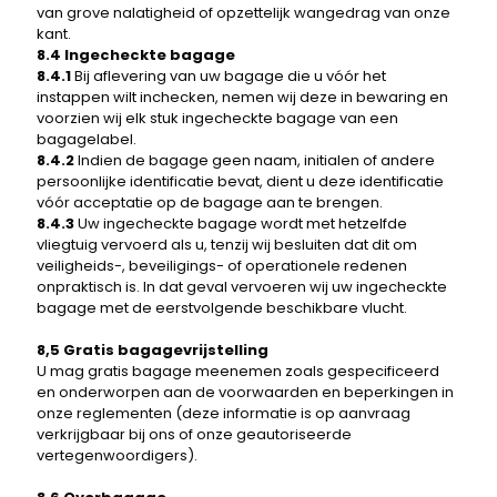
van grove nalatigheid of opzettelijk wangedrag van onze
kant.
8.4 Ingecheckte bagage
8.4.1
Bij aflevering van uw bagage die u vóór het
instappen wilt inchecken, nemen wij deze in bewaring en
voorzien wij elk stuk ingecheckte bagage van een
bagagelabel.
8.4.2
Indien de bagage geen naam, initialen of andere
persoonlijke identificatie bevat, dient u deze identificatie
vóór acceptatie op de bagage aan te brengen.
8.4.3
Uw ingecheckte bagage wordt met hetzelfde
vliegtuig vervoerd als u, tenzij wij besluiten dat dit om
veiligheids-, beveiligings- of operationele redenen
onpraktisch is. In dat geval vervoeren wij uw ingecheckte
bagage met de eerstvolgende beschikbare vlucht.
8,5 Gratis bagagevrijstelling
U mag gratis bagage meenemen zoals gespecificeerd
en onderworpen aan de voorwaarden en beperkingen in
onze reglementen (deze informatie is op aanvraag
verkrijgbaar bij ons of onze geautoriseerde
vertegenwoordigers).