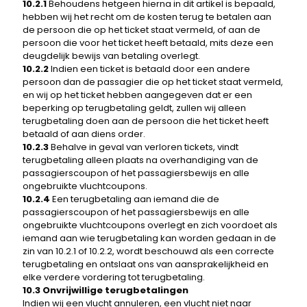
10.2.1
Behoudens hetgeen hierna in dit artikel is bepaald,
hebben wij het recht om de kosten terug te betalen aan
de persoon die op het ticket staat vermeld, of aan de
persoon die voor het ticket heeft betaald, mits deze een
deugdelijk bewijs van betaling overlegt.
10.2.2
Indien een ticket is betaald door een andere
persoon dan de passagier die op het ticket staat vermeld,
en wij op het ticket hebben aangegeven dat er een
beperking op terugbetaling geldt, zullen wij alleen
terugbetaling doen aan de persoon die het ticket heeft
betaald of aan diens order.
10.2.3
Behalve in geval van verloren tickets, vindt
terugbetaling alleen plaats na overhandiging van de
passagierscoupon of het passagiersbewijs en alle
ongebruikte vluchtcoupons.
10.2.4
Een terugbetaling aan iemand die de
passagierscoupon of het passagiersbewijs en alle
ongebruikte vluchtcoupons overlegt en zich voordoet als
iemand aan wie terugbetaling kan worden gedaan in de
zin van 10.2.1 of 10.2.2, wordt beschouwd als een correcte
terugbetaling en ontslaat ons van aansprakelijkheid en
elke verdere vordering tot terugbetaling.
10.3 Onvrijwillige terugbetalingen
Indien wij een vlucht annuleren, een vlucht niet naar