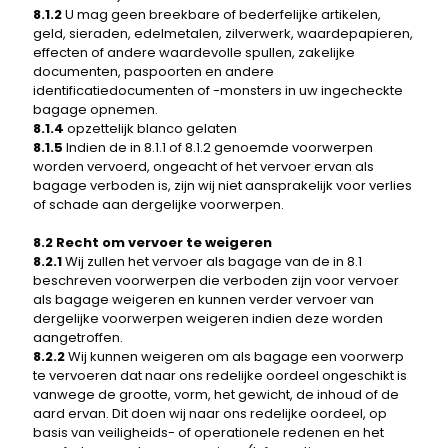
8.1.2
U mag geen breekbare of bederfelijke artikelen,
geld, sieraden, edelmetalen, zilverwerk, waardepapieren,
effecten of andere waardevolle spullen, zakelijke
documenten, paspoorten en andere
identificatiedocumenten of -monsters in uw ingecheckte
bagage opnemen.
8.1.4
opzettelijk blanco gelaten
8.1.5
Indien de in 8.1.1 of 8.1.2 genoemde voorwerpen
worden vervoerd, ongeacht of het vervoer ervan als
bagage verboden is, zijn wij niet aansprakelijk voor verlies
of schade aan dergelijke voorwerpen.
8.2 Recht om vervoer te weigeren
8.2.1
Wij zullen het vervoer als bagage van de in 8.1
beschreven voorwerpen die verboden zijn voor vervoer
als bagage weigeren en kunnen verder vervoer van
dergelijke voorwerpen weigeren indien deze worden
aangetroffen.
8.2.2
Wij kunnen weigeren om als bagage een voorwerp
te vervoeren dat naar ons redelijke oordeel ongeschikt is
vanwege de grootte, vorm, het gewicht, de inhoud of de
aard ervan. Dit doen wij naar ons redelijke oordeel, op
basis van veiligheids- of operationele redenen en het