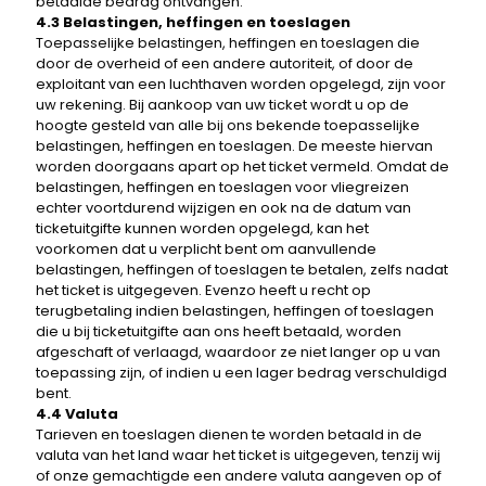
betaalde bedrag ontvangen.
4.3 Belastingen, heffingen en toeslagen
Toepasselijke belastingen, heffingen en toeslagen die
door de overheid of een andere autoriteit, of door de
exploitant van een luchthaven worden opgelegd, zijn voor
uw rekening. Bij aankoop van uw ticket wordt u op de
hoogte gesteld van alle bij ons bekende toepasselijke
belastingen, heffingen en toeslagen. De meeste hiervan
worden doorgaans apart op het ticket vermeld. Omdat de
belastingen, heffingen en toeslagen voor vliegreizen
echter voortdurend wijzigen en ook na de datum van
ticketuitgifte kunnen worden opgelegd, kan het
voorkomen dat u verplicht bent om aanvullende
belastingen, heffingen of toeslagen te betalen, zelfs nadat
het ticket is uitgegeven. Evenzo heeft u recht op
terugbetaling indien belastingen, heffingen of toeslagen
die u bij ticketuitgifte aan ons heeft betaald, worden
afgeschaft of verlaagd, waardoor ze niet langer op u van
toepassing zijn, of indien u een lager bedrag verschuldigd
bent.
4.4 Valuta
Tarieven en toeslagen dienen te worden betaald in de
valuta van het land waar het ticket is uitgegeven, tenzij wij
of onze gemachtigde een andere valuta aangeven op of