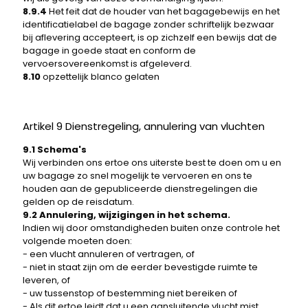
8.9.4
Het feit dat de houder van het bagagebewijs en het
identificatielabel de bagage zonder schriftelijk bezwaar
bij aflevering accepteert, is op zichzelf een bewijs dat de
bagage in goede staat en conform de
vervoersovereenkomst is afgeleverd.
8.10
opzettelijk blanco gelaten
Artikel 9 Dienstregeling, annulering van vluchten
9.1 Schema's
Wij verbinden ons ertoe ons uiterste best te doen om u en
uw bagage zo snel mogelijk te vervoeren en ons te
houden aan de gepubliceerde dienstregelingen die
gelden op de reisdatum.
9.2 Annulering, wijzigingen in het schema.
Indien wij door omstandigheden buiten onze controle het
volgende moeten doen:
- een vlucht annuleren of vertragen, of
- niet in staat zijn om de eerder bevestigde ruimte te
leveren, of
- uw tussenstop of bestemming niet bereiken of
- Als dit ertoe leidt dat u een aansluitende vlucht mist