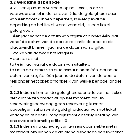
3.2 Geldigheidsperiode
3.2.1
Tenzij anders vermeld op het ticket, in deze
voorwaarden of in de tarieven (die de geldigheidsduur
van een ticket kunnen beperken, in welk geval de
beperking op het ticket wordt vermeld), is een ticket
geldig voor:
- één jaar vanaf de datum van afgifte of binnen één jaar
vanaf de datum van de eerste reis mits de eerste reis
plaatsvindt binnen 1 jaar na de datum van afgifte;
- welke van de twee het langst is.
- eerste reis of
(a) één jaar vanaf de datum van uitgifte of
(b) mits de eerste reis plaatsvindt binnen één jaar na de
datum van uitgifte, één jaar na de datum van de eerste
reis onder het ticket; afhankelijk van welke periode langer
is.
3.2.2
Indien u binnen de geldigheidsperiode van het ticket
niet kunt reizen omdat wij op het moment van uw
reserveringsaanvraag geen reservering kunnen
bevestigen, zullen wij de geldigheidsduur van het ticket
verlengen of heeft u mogelijk recht op terugbetaling van
ons overeenkomstig artikel 10.
3.2.3
Indien u na aanvang van uw reis door ziekte niet in
staat bent om binnen de geldigheidsperiode van uw ticket