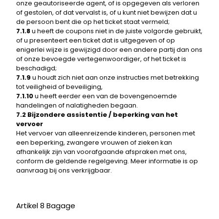
onze geautoriseerde agent, of is opgegeven als verloren
of gestolen, of dat vervalst is, of u kunt niet bewijzen dat u
de persoon bent die op het ticket staat vermeld;
7.1.8
u heeft de coupons niet in de juiste volgorde gebruikt,
of u presenteert een ticket dat is uitgegeven of op
enigerlei wijze is gewijzigd door een andere partij dan ons
of onze bevoegde vertegenwoordiger, of het ticket is
beschadigd;
7.1.9
u houdt zich niet aan onze instructies met betrekking
tot veiligheid of beveiliging,
7.1.10
u heeft eerder een van de bovengenoemde
handelingen of nalatigheden begaan.
7.2 Bijzondere assistentie / beperking van het
vervoer
Het vervoer van alleenreizende kinderen, personen met
een beperking, zwangere vrouwen of zieken kan
afhankelijk zijn van voorafgaande afspraken met ons,
conform de geldende regelgeving. Meer informatie is op
aanvraag bij ons verkrijgbaar.
Artikel 8 Bagage