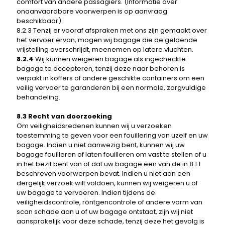
comfort van andere passagiers. (Informatie over
onaanvaardbare voorwerpen is op aanvraag
beschikbaar).
8.2.3 Tenzij er vooraf afspraken met ons zijn gemaakt over
het vervoer ervan, mogen wij bagage die de geldende
vrijstelling overschrijdt, meenemen op latere vluchten.
8.2.4
Wij kunnen weigeren bagage als ingecheckte
bagage te accepteren, tenzij deze naar behoren is
verpakt in koffers of andere geschikte containers om een ​​
veilig vervoer te garanderen bij een normale, zorgvuldige
behandeling.
8.3 Recht van doorzoeking
Om veiligheidsredenen kunnen wij u verzoeken
toestemming te geven voor een fouillering van uzelf en uw
bagage. Indien u niet aanwezig bent, kunnen wij uw
bagage fouilleren of laten fouilleren om vast te stellen of u
in het bezit bent van of dat uw bagage een van de in 8.1.1
beschreven voorwerpen bevat. Indien u niet aan een
dergelijk verzoek wilt voldoen, kunnen wij weigeren u of
uw bagage te vervoeren. Indien tijdens de
veiligheidscontrole, röntgencontrole of andere vorm van
scan schade aan u of uw bagage ontstaat, zijn wij niet
aansprakelijk voor deze schade, tenzij deze het gevolg is