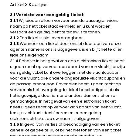
Artikel 3 Kaartjes
3.1 Vereiste voor een geldig ticket
3.1.1
Wij bieden alleen vervoer aan de passagier wiens
naam op het ticket staat vermeld en u kunt worden
verzocht een geldig identiteitsbewijs te tonen.
3.1.2
Een ticket is niet overdraagbaar.
3.1.3
Wanneer een ticket door ons of door een van onze
agenten namens ons is uitgegeven, is en blijft het te allen
tijde ons eigendom.
3.1.4 Behalve in het geval van een elektronisch ticket, heeft
u geen recht op vervoer aan boord van een vlucht, tenzij u
een geldig ticket kunt overleggen met de vluchtcoupon
voor die vlucht, alle andere ongebruikte vluchtcoupons en
de passagierscoupon. Bovendien heeft u geen recht op
vervoer als het overgelegde ticket beschadigd is of als
het is gewijzigd door iemand anders dan ons of onze
gemachtigde. In het geval van een elektronisch ticket
heeft u geen recht op vervoer aan boord van een vlucht,
tenzij u zich kunt identificeren en er een geldig
elektronisch ticket op uw naam is uitgegeven.
3.1.5
In geval van verlies of beschadiging van een ticket,
geheel of gedeeltelijk, of bij het niet tonen van een ticket
met de passagierscoupon en alle ongebruikte