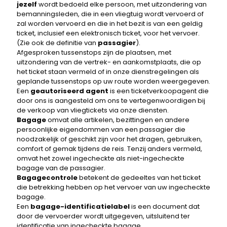
jezelf
wordt bedoeld elke persoon, met uitzondering van
bemanningsleden, die in een vliegtuig wordt vervoerd of
zal worden vervoerd en die in het bezit is van een geldig
ticket, inclusief een elektronisch ticket, voor het vervoer.
(Zie ook de definitie van
passagier
).
Afgesproken tussenstops zijn de plaatsen, met
uitzondering van de vertrek- en aankomstplaats, die op
het ticket staan ​​vermeld of in onze dienstregelingen als
geplande tussenstops op uw route worden weergegeven.
Een
geautoriseerd agent
is een ticketverkoopagent die
door ons is aangesteld om ons te vertegenwoordigen bij
de verkoop van vliegtickets via onze diensten.
Bagage
omvat alle artikelen, bezittingen en andere
persoonlijke eigendommen van een passagier die
noodzakelijk of geschikt zijn voor het dragen, gebruiken,
comfort of gemak tijdens de reis. Tenzij anders vermeld,
omvat het zowel ingecheckte als niet-ingecheckte
bagage van de passagier.
Bagagecontrole
betekent de gedeeltes van het ticket
die betrekking hebben op het vervoer van uw ingecheckte
bagage.
Een
bagage-identificatielabel
is een document dat
door de vervoerder wordt uitgegeven, uitsluitend ter
identificatie van ingecheckte bagage.