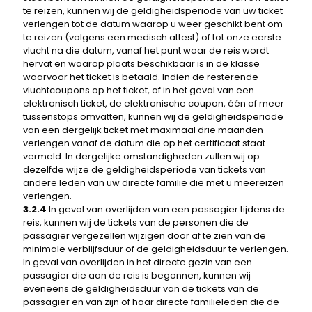
te reizen, kunnen wij de geldigheidsperiode van uw ticket
verlengen tot de datum waarop u weer geschikt bent om
te reizen (volgens een medisch attest) of tot onze eerste
vlucht na die datum, vanaf het punt waar de reis wordt
hervat en waarop plaats beschikbaar is in de klasse
waarvoor het ticket is betaald. Indien de resterende
vluchtcoupons op het ticket, of in het geval van een
elektronisch ticket, de elektronische coupon, één of meer
tussenstops omvatten, kunnen wij de geldigheidsperiode
van een dergelijk ticket met maximaal drie maanden
verlengen vanaf de datum die op het certificaat staat
vermeld. In dergelijke omstandigheden zullen wij op
dezelfde wijze de geldigheidsperiode van tickets van
andere leden van uw directe familie die met u meereizen
verlengen.
3.2.4
In geval van overlijden van een passagier tijdens de
reis, kunnen wij de tickets van de personen die de
passagier vergezellen wijzigen door af te zien van de
minimale verblijfsduur of de geldigheidsduur te verlengen.
In geval van overlijden in het directe gezin van een
passagier die aan de reis is begonnen, kunnen wij
eveneens de geldigheidsduur van de tickets van de
passagier en van zijn of haar directe familieleden die de