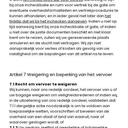
bij onze incheckbalie en ruim voor vertrek bij de gate om
eventuele overheidsformaliteiten en vertrekprocedures te
kunnen afhandelen, en in ieder geval niet later dan
het
tijdstip dat wij bij het inchecken aangeven
. Indien u niet op
tijd aanwezig bent bij onze incheckbalie of gate, of indien
u niet over de juiste documenten beschikt en niet klaar
bent om te reizen, zullen wij uw gereserveerde plaats
annuleren en de vlucht niet vertragen. Wij zijn niet
aansprakelijk voor verlies of kosten als gevolg van uw
nalatigheid om de bepalingen van dit artikel na te leven.
Artikel 7 Weigering en beperking van het vervoer
7.1 Recht om vervoer te weigeren
Wij kunnen, naar ons redelijk oordeel, het vervoer van u of
uw bagage weigeren om veiligheidsredenen of indien wij,
in de uitoefening van ons redelijk oordeel, vaststellen dat:
7.1.1 dergelijke actie noodzakelijk is om te voldoen aan
toepasselijke wetten, voorschriften of bevelen van de
overheid van een staat of land van waaruit, naar of
waarover gevlogen wordt; of
7.1.2
Uw gedrag, leeftijd of geestelijke of lichamelijke