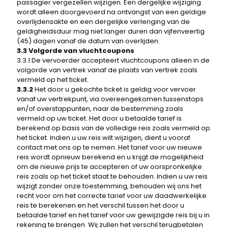
passagier vergezellen wijzigen. Een dergelijke wijziging
wordt alleen doorgevoerd na ontvangst van een geldige
overlijdensakte en een dergelijke verlenging van de
geldigheidsduur mag niet langer duren dan vijfenveertig
(45) dagen vanaf de datum van overlijden.
3.3 Volgorde van vluchtcoupons
3.3.1 De vervoerder accepteert vluchtcoupons alleen in de
volgorde van vertrek vanaf de plaats van vertrek zoals
vermeld op het ticket.
3.3.2
Het door u gekochte ticket is geldig voor vervoer
vanaf uw vertrekpunt, via overeengekomen tussenstops
en/of overstappunten, naar de bestemming zoals
vermeld op uw ticket. Het door u betaalde tarief is
berekend op basis van de volledige reis zoals vermeld op
het ticket. Indien u uw reis wilt wijzigen, dient u vooraf
contact met ons op te nemen. Het tarief voor uw nieuwe
reis wordt opnieuw berekend en u krijgt de mogelijkheid
om de nieuwe prijs te accepteren of uw oorspronkelijke
reis zoals op het ticket staat te behouden. Indien u uw reis
wijzigt zonder onze toestemming, behouden wij ons het
recht voor om het correcte tarief voor uw daadwerkelijke
reis te berekenen en het verschil tussen het door u
betaalde tarief en het tarief voor uw gewijzigde reis bij u in
rekening te brengen. Wij zullen het verschil terugbetalen