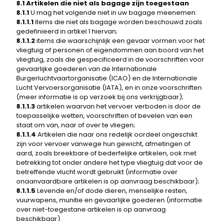
8.1 Artikelen die niet als bagage zijn toegestaan
8.1.1
U mag het volgende niet in uw bagage meenemen:
8.1.1.1
items die niet als bagage worden beschouwd zoals
gedefinieerd in artikel 1 hiervan;
8.1.1.2
items die waarschijnlijk een gevaar vormen voor het
vliegtuig of personen of eigendommen aan boord van het
vliegtuig, zoals die gespecificeerd in de voorschriften voor
gevaarlijke goederen van de Internationale
Burgerluchtvaartorganisatie (ICAO) en de Internationale
Lucht Vervoersorganisatie (IATA), en in onze voorschriften
(meer informatie is op verzoek bij ons verkrijgbaar);
8.1.1.3
artikelen waarvan het vervoer verboden is door de
toepasselijke wetten, voorschriften of bevelen van een
staat om van, naar of over te vliegen;
8.1.1.4
Artikelen die naar ons redelijk oordeel ongeschikt
zijn voor vervoer vanwege hun gewicht, afmetingen of
aard, zoals breekbare of bederfelijke artikelen, ook met
betrekking tot onder andere het type vliegtuig dat voor de
betreffende vlucht wordt gebruikt (informatie over
onaanvaardbare artikelen is op aanvraag beschikbaar);
8.1.1.5
Levende en/of dode dieren, menselijke resten,
vuurwapens, munitie en gevaarlijke goederen (informatie
over niet-toegestane artikelen is op aanvraag
beschikbaar).