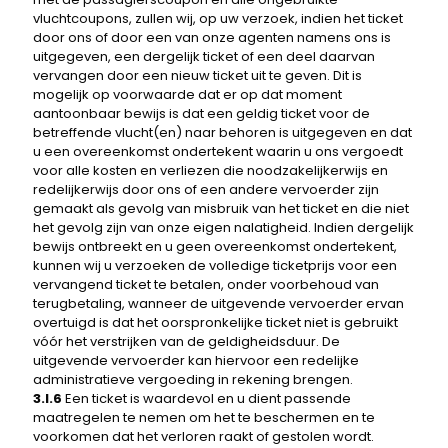
vluchtcoupons, zullen wij, op uw verzoek, indien het ticket
door ons of door een van onze agenten namens ons is
uitgegeven, een dergelijk ticket of een deel daarvan
vervangen door een nieuw ticket uit te geven. Dit is
mogelijk op voorwaarde dat er op dat moment
aantoonbaar bewijs is dat een geldig ticket voor de
betreffende vlucht(en) naar behoren is uitgegeven en dat
u een overeenkomst ondertekent waarin u ons vergoedt
voor alle kosten en verliezen die noodzakelijkerwijs en
redelijkerwijs door ons of een andere vervoerder zijn
gemaakt als gevolg van misbruik van het ticket en die niet
het gevolg zijn van onze eigen nalatigheid. Indien dergelijk
bewijs ontbreekt en u geen overeenkomst ondertekent,
kunnen wij u verzoeken de volledige ticketprijs voor een
vervangend ticket te betalen, onder voorbehoud van
terugbetaling, wanneer de uitgevende vervoerder ervan
overtuigd is dat het oorspronkelijke ticket niet is gebruikt
vóór het verstrijken van de geldigheidsduur. De
uitgevende vervoerder kan hiervoor een redelijke
administratieve vergoeding in rekening brengen.
3.I.6
Een ticket is waardevol en u dient passende
maatregelen te nemen om het te beschermen en te
voorkomen dat het verloren raakt of gestolen wordt.