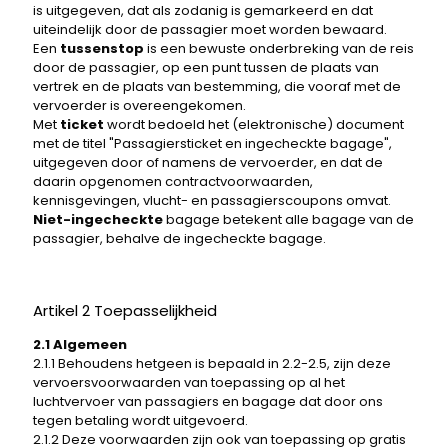
is uitgegeven, dat als zodanig is gemarkeerd en dat
uiteindelijk door de passagier moet worden bewaard.
Een
tussenstop
is een bewuste onderbreking van de reis
door de passagier, op een punt tussen de plaats van
vertrek en de plaats van bestemming, die vooraf met de
vervoerder is overeengekomen.
Met
ticket
wordt bedoeld het (elektronische) document
met de titel "Passagiersticket en ingecheckte bagage",
uitgegeven door of namens de vervoerder, en dat de
daarin opgenomen contractvoorwaarden,
kennisgevingen, vlucht- en passagierscoupons omvat.
Niet-ingecheckte
bagage betekent alle bagage van de
passagier, behalve de ingecheckte bagage.
Artikel 2 Toepasselijkheid
2.1 Algemeen
2.1.1 Behoudens hetgeen is bepaald in 2.2-2.5, zijn deze
vervoersvoorwaarden van toepassing op al het
luchtvervoer van passagiers en bagage dat door ons
tegen betaling wordt uitgevoerd.
2.1.2 Deze voorwaarden zijn ook van toepassing op gratis