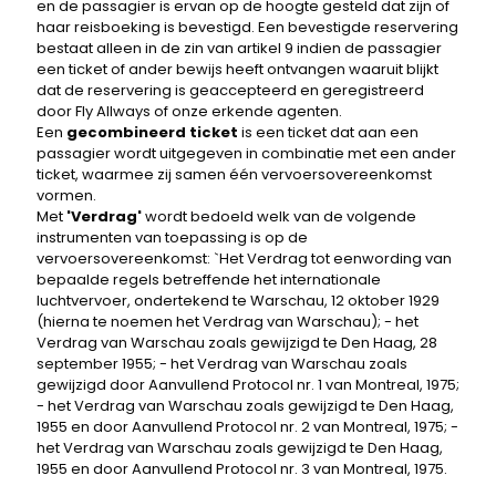
en de passagier is ervan op de hoogte gesteld dat zijn of
haar reisboeking is bevestigd. Een bevestigde reservering
bestaat alleen in de zin van artikel 9 indien de passagier
een ticket of ander bewijs heeft ontvangen waaruit blijkt
dat de reservering is geaccepteerd en geregistreerd
door Fly Allways of onze erkende agenten.
Een
gecombineerd ticket
is een ticket dat aan een
passagier wordt uitgegeven in combinatie met een ander
ticket, waarmee zij samen één vervoersovereenkomst
vormen.
Met
'Verdrag'
wordt bedoeld welk van de volgende
instrumenten van toepassing is op de
vervoersovereenkomst: `Het Verdrag tot eenwording van
bepaalde regels betreffende het internationale
luchtvervoer, ondertekend te Warschau, 12 oktober 1929
(hierna te noemen het Verdrag van Warschau); - het
Verdrag van Warschau zoals gewijzigd te Den Haag, 28
september 1955; - het Verdrag van Warschau zoals
gewijzigd door Aanvullend Protocol nr. 1 van Montreal, 1975;
- het Verdrag van Warschau zoals gewijzigd te Den Haag,
1955 en door Aanvullend Protocol nr. 2 van Montreal, 1975; -
het Verdrag van Warschau zoals gewijzigd te Den Haag,
1955 en door Aanvullend Protocol nr. 3 van Montreal, 1975.