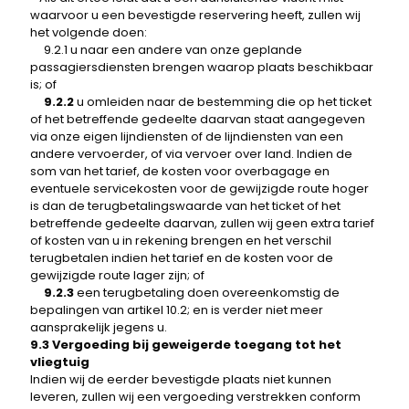
waarvoor u een bevestigde reservering heeft, zullen wij
het volgende doen:
9.2.1 u naar een andere van onze geplande
passagiersdiensten brengen waarop plaats beschikbaar
is; of
9.2.2
u omleiden naar de bestemming die op het ticket
of het betreffende gedeelte daarvan staat aangegeven
via onze eigen lijndiensten of de lijndiensten van een
andere vervoerder, of via vervoer over land. Indien de
som van het tarief, de kosten voor overbagage en
eventuele servicekosten voor de gewijzigde route hoger
is dan de terugbetalingswaarde van het ticket of het
betreffende gedeelte daarvan, zullen wij geen extra tarief
of kosten van u in rekening brengen en het verschil
terugbetalen indien het tarief en de kosten voor de
gewijzigde route lager zijn; of
9.2.3
een terugbetaling doen overeenkomstig de
bepalingen van artikel 10.2; en is verder niet meer
aansprakelijk jegens u.
9.3 Vergoeding bij geweigerde toegang tot het
vliegtuig
Indien wij de eerder bevestigde plaats niet kunnen
leveren, zullen wij een vergoeding verstrekken conform