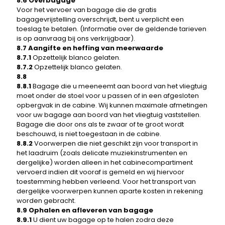
8.6 Overbagage
Voor het vervoer van bagage die de gratis
bagagevrijstelling overschrijdt, bent u verplicht een
toeslag te betalen. (Informatie over de geldende tarieven
is op aanvraag bij ons verkrijgbaar).
8.7 Aangifte en heffing van meerwaarde
8.7.1
Opzettelijk blanco gelaten.
8.7.2
Opzettelijk blanco gelaten.
8.8
8.8.1
Bagage die u meeneemt aan boord van het vliegtuig
moet onder de stoel voor u passen of in een afgesloten
opbergvak in de cabine. Wij kunnen maximale afmetingen
voor uw bagage aan boord van het vliegtuig vaststellen.
Bagage die door ons als te zwaar of te groot wordt
beschouwd, is niet toegestaan ​​in de cabine.
8.8.2
Voorwerpen die niet geschikt zijn voor transport in
het laadruim (zoals delicate muziekinstrumenten en
dergelijke) worden alleen in het cabinecompartiment
vervoerd indien dit vooraf is gemeld en wij hiervoor
toestemming hebben verleend. Voor het transport van
dergelijke voorwerpen kunnen aparte kosten in rekening
worden gebracht.
8.9 Ophalen en afleveren van bagage
8.9.1
U dient uw bagage op te halen zodra deze