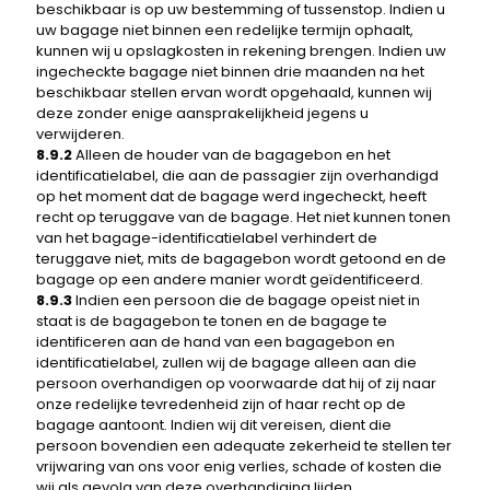
beschikbaar is op uw bestemming of tussenstop. Indien u
uw bagage niet binnen een redelijke termijn ophaalt,
kunnen wij u opslagkosten in rekening brengen. Indien uw
ingecheckte bagage niet binnen drie maanden na het
beschikbaar stellen ervan wordt opgehaald, kunnen wij
deze zonder enige aansprakelijkheid jegens u
verwijderen.
8.9.2
Alleen de houder van de bagagebon en het
identificatielabel, die aan de passagier zijn overhandigd
op het moment dat de bagage werd ingecheckt, heeft
recht op teruggave van de bagage. Het niet kunnen tonen
van het bagage-identificatielabel verhindert de
teruggave niet, mits de bagagebon wordt getoond en de
bagage op een andere manier wordt geïdentificeerd.
8.9.3
Indien een persoon die de bagage opeist niet in
staat is de bagagebon te tonen en de bagage te
identificeren aan de hand van een bagagebon en
identificatielabel, zullen wij de bagage alleen aan die
persoon overhandigen op voorwaarde dat hij of zij naar
onze redelijke tevredenheid zijn of haar recht op de
bagage aantoont. Indien wij dit vereisen, dient die
persoon bovendien een adequate zekerheid te stellen ter
vrijwaring van ons voor enig verlies, schade of kosten die
wij als gevolg van deze overhandiging lijden.